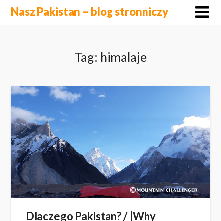
Skip
Nasz Pakistan – blog stronniczy
to
content
Tag:
himalaje
Dlaczego Pakistan? / |Why