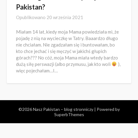
Pakistan?
Opublikowano
20 września 2021
Miałam 14 lat, kiedy moja Mama powiedziała mi, że
pojadę z nią na wycieczkę w Tatry. Baaardzo długo
nie chciałam. Nie zgadzałam się i buntowałam, bo
kto chce jechać i się męczyć w jakichś głupich
górach??? No cóż, moja Mama miała wtedy bardzo
dużą siłę perswazji (albo przymusu, jak kto woli
),
więc pojechałam…I…
©2026 Nasz Pakistan – blog stronniczy
| Powered by
SuperbThemes