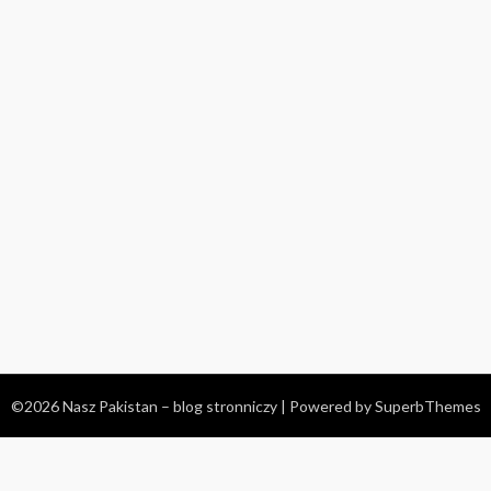
©2026 Nasz Pakistan – blog stronniczy
| Powered by
SuperbThemes