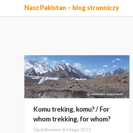
Skip
Nasz Pakistan – blog stronniczy
to
content
Komu treking, komu? / For
whom trekking, for whom?
Opublikowano
8 lutego 2022