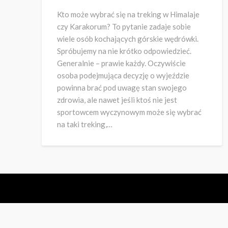
Kto może wybrać się na treking w Himalaje
czy Karakorum? To pytanie zadaje sobie
wiele osób kochających górskie wędrówki.
Spróbujemy na nie krótko odpowiedzieć.
Generalnie – prawie każdy. Oczywiście
osoba podejmująca decyzję o wyjeździe
powinna brać pod uwagę stan swojego
zdrowia, ale nawet jeśli ktoś nie jest
sportowcem wyczynowym może się wybrać
na taki treking,…