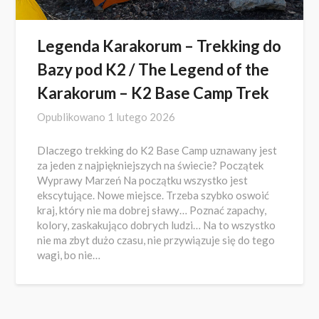
Legenda Karakorum – Trekking do
Bazy pod K2 / The Legend of the
Karakorum – K2 Base Camp Trek
Opublikowano
1 lutego 2026
Dlaczego trekking do K2 Base Camp uznawany jest
za jeden z najpiękniejszych na świecie? Początek
Wyprawy Marzeń Na początku wszystko jest
ekscytujące. Nowe miejsce. Trzeba szybko oswoić
kraj, który nie ma dobrej sławy… Poznać zapachy,
kolory, zaskakująco dobrych ludzi… Na to wszystko
nie ma zbyt dużo czasu, nie przywiązuje się do tego
wagi, bo nie…