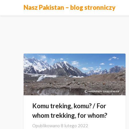
Skip
Nasz Pakistan – blog stronniczy
to
content
Komu treking, komu? / For
whom trekking, for whom?
Opublikowano
8 lutego 2022