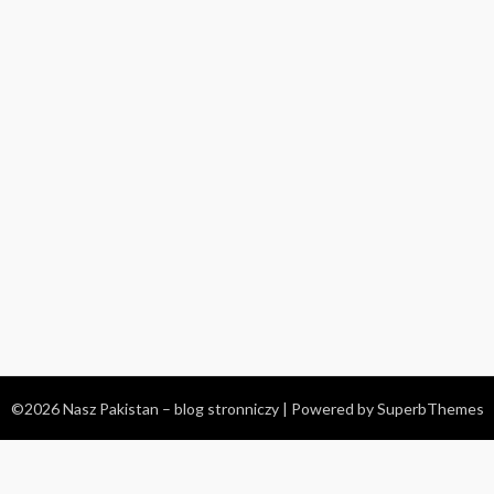
©2026 Nasz Pakistan – blog stronniczy
| Powered by
SuperbThemes