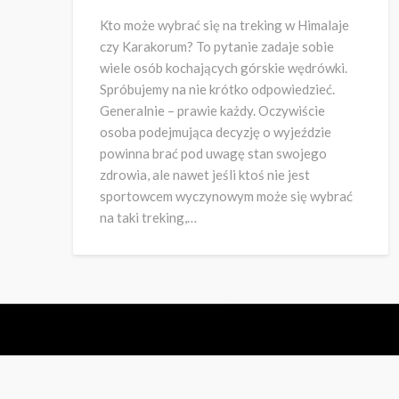
Kto może wybrać się na treking w Himalaje
czy Karakorum? To pytanie zadaje sobie
wiele osób kochających górskie wędrówki.
Spróbujemy na nie krótko odpowiedzieć.
Generalnie – prawie każdy. Oczywiście
osoba podejmująca decyzję o wyjeździe
powinna brać pod uwagę stan swojego
zdrowia, ale nawet jeśli ktoś nie jest
sportowcem wyczynowym może się wybrać
na taki treking,…