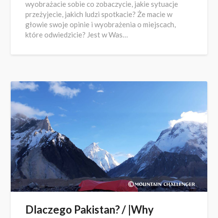
wyobrażacie sobie co zobaczycie, jakie sytuacje
przeżyjecie, jakich ludzi spotkacie? Że macie w
głowie swoje opinie i wyobrażenia o miejscach,
które odwiedzicie? Jest w Was…
Dlaczego Pakistan? / |Why