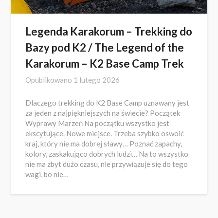
Legenda Karakorum – Trekking do
Bazy pod K2 / The Legend of the
Karakorum – K2 Base Camp Trek
Opublikowano
1 lutego 2026
Dlaczego trekking do K2 Base Camp uznawany jest
za jeden z najpiękniejszych na świecie? Początek
Wyprawy Marzeń Na początku wszystko jest
ekscytujące. Nowe miejsce. Trzeba szybko oswoić
kraj, który nie ma dobrej sławy… Poznać zapachy,
kolory, zaskakująco dobrych ludzi… Na to wszystko
nie ma zbyt dużo czasu, nie przywiązuje się do tego
wagi, bo nie…