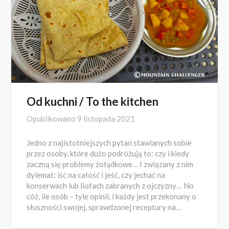
Od kuchni / To the kitchen
Opublikowano
9 listopada 2021
Jedno z najistotniejszych pytań stawianych sobie
przez osoby, które dużo podróżują to: czy i kiedy
zaczną się problemy żołądkowe… I związany z nim
dylemat: iść na całość i jeść, czy jechać na
konserwach lub liofach zabranych z ojczyzny… No
cóż, ile osób – tyle opinii, i każdy jest przekonany o
słuszności swojej, sprawdzonej receptury na…