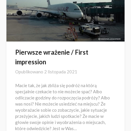
Pierwsze wrażenie / First
impression
Opublikowano
2 listopada 2021
Macie tak, że jak zbliża się podróż na którą
specjalnie czekacie to nie możecie spać? Albo
odliczacie godziny do rozpoczęcia podróży? Albo
was nosi? Nie możecie usiedzieć na miejscu? Że
wyobrażacie sobie co zobaczycie, jakie sytuacje
przeżyjecie, jakich ludzi spotkacie? Że macie w
głowie swoje opinie i wyobrażenia o miejscach,
które odwiedzicie? Jest w Was…