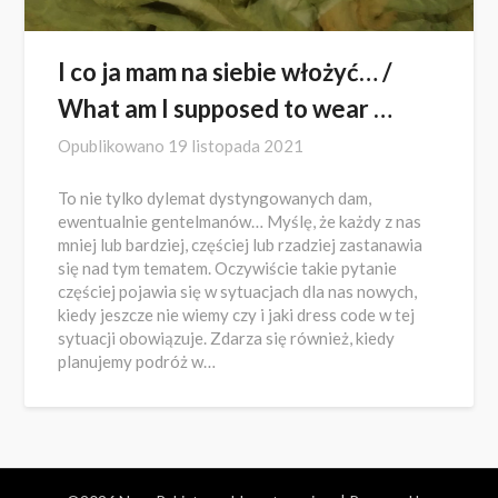
I co ja mam na siebie włożyć… /
What am I supposed to wear …
Opublikowano
19 listopada 2021
To nie tylko dylemat dystyngowanych dam,
ewentualnie gentelmanów… Myślę, że każdy z nas
mniej lub bardziej, częściej lub rzadziej zastanawia
się nad tym tematem. Oczywiście takie pytanie
częściej pojawia się w sytuacjach dla nas nowych,
kiedy jeszcze nie wiemy czy i jaki dress code w tej
sytuacji obowiązuje. Zdarza się również, kiedy
planujemy podróż w…