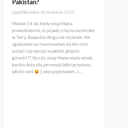
Pakistan?
Opublikowano
20 września 2021
Miałam 14 lat, kiedy moja Mama
powiedziała mi, że pojadę z nią na wycieczkę
w Tatry. Baaardzo długo nie chciałam. Nie
zgadzałam się i buntowałam, bo kto chce
jechać i się męczyć w jakichś głupich
górach??? No cóż, moja Mama miała wtedy
bardzo dużą siłę perswazji (albo przymusu,
jak kto woli
), więc pojechałam…I…