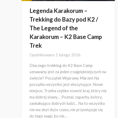
Legenda Karakorum –
Trekking do Bazy pod K2 /
The Legend of the
Karakorum – K2 Base Camp
Trek
Opublikowano
1 lutego 2026
Dlaczego trekking do K2 Base Camp
uznawany jest za jeden z najpiękniejszych na
świecie? Początek Wyprawy Marzeń Na
początku wszystko jest ekscytujące. Nowe
miejsce. Trzeba szybko oswoić kraj, który nie
ma dobrej sławy… Poznać zapachy, kolory,
zaskakująco dobrych ludzi… Na to wszystko
nie ma zbyt dużo czasu, nie przywiązuje się
do tego wagi, bo nie…